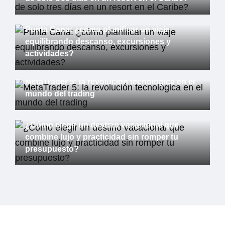
Internet
Punta Cana: ¿cómo planificar un viaje
equilibrando descanso, excursiones y
actividades?
Internet
MetaTrader 5: la revolución tecnológica en el
mundo del trading
Internet
¿Cómo elegir un destino vacacional que
combine lujo y practicidad sin romper tu
presupuesto?