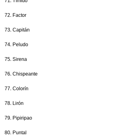
71. Tímido
72. Factor
73. Capitán
74. Peludo
75. Sirena
76. Chispeante
77. Colorín
78. Lirón
79. Pipiripao
80. Puntal