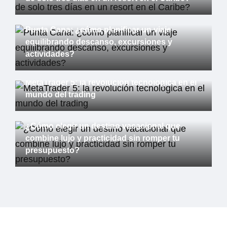
Internet
Punta Cana: ¿cómo planificar un viaje
equilibrando descanso, excursiones y
actividades?
Internet
MetaTrader 5: la revolución tecnológica en el
mundo del trading
Internet
¿Cómo elegir un destino vacacional que
combine lujo y practicidad sin romper tu
presupuesto?