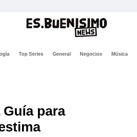
ogía
Top Series
General
Negocios
Música
 Guía para
oestima