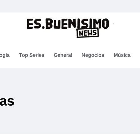
ogía
Top Series
General
Negocios
Música
das