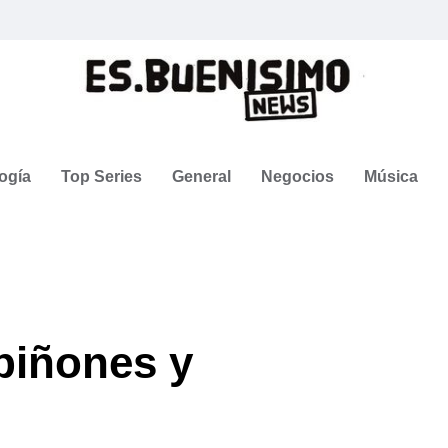
ogía
Top Series
General
Negocios
Música
piñones y