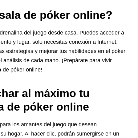
sala de póker online?
adrenalina del juego desde casa. Puedes acceder a
to y lugar, solo necesitas conexión a Internet.
 estrategias y mejorar tus habilidades en el póker
 el análisis de cada mano. ¡Prepárate para vivir
 de póker online!
har al máximo tu
a de póker online
a para los amantes del juego que desean
u hogar. Al hacer clic, podrán sumergirse en un