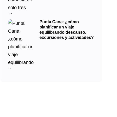
Punta Cana: ¿cómo
planificar un viaje
equilibrando descanso,
excursiones y actividades?