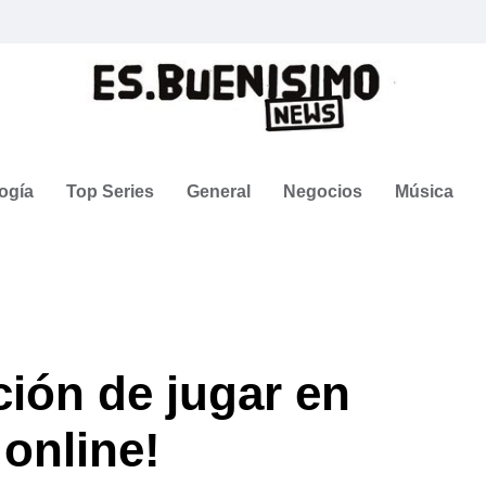
ogía
Top Series
General
Negocios
Música
ión de jugar en
 online!