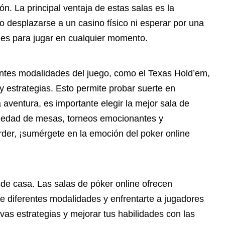
n. La principal ventaja de estas salas es la
 desplazarse a un casino físico ni esperar por una
es para jugar en cualquier momento.
entes modalidades del juego, como el Texas Hold’em,
 estrategias. Esto permite probar suerte en
 aventura, es importante elegir la mejor sala de
ariedad de mesas, torneos emocionantes y
rder, ¡sumérgete en la emoción del poker online
de casa. Las salas de póker online ofrecen
e diferentes modalidades y enfrentarte a jugadores
s estrategias y mejorar tus habilidades con las