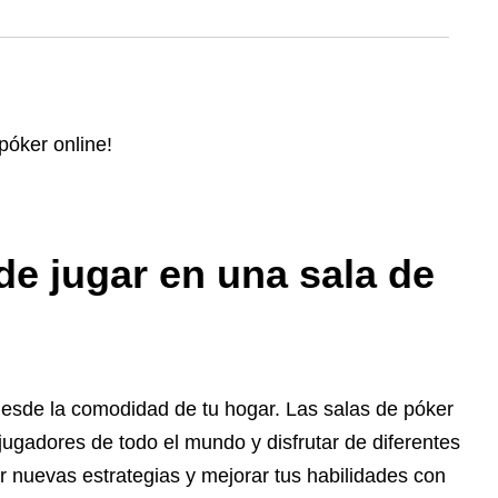
e jugar en una sala de
desde la comodidad de tu hogar. Las salas de póker
 jugadores de todo el mundo y disfrutar de diferentes
 nuevas estrategias y mejorar tus habilidades con