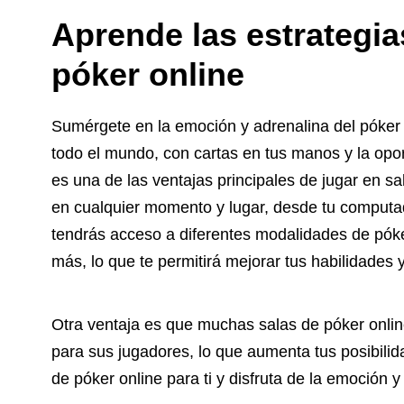
Aprende las estrategias
póker online
Sumérgete en la emoción y adrenalina del póker 
todo el mundo, con cartas en tus manos y la op
es una de las ventajas principales de jugar en s
en cualquier momento y lugar, desde tu computad
tendrás acceso a diferentes modalidades de pó
más, lo que te permitirá mejorar tus habilidades y
Otra ventaja es que muchas salas de póker onlin
para sus jugadores, lo que aumenta tus posibilid
de póker online para ti y disfruta de la emoción 