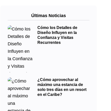
Últimas Noticias
Cómo los Detalles de
Diseño Influyen en la
Confianza y Visitas
Recurrentes
¿Cómo aprovechar al
máximo una estancia de
solo tres días en un resort
en el Caribe?