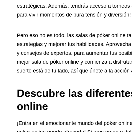
estratégicas. Además, tendrás acceso a torneos 
para vivir momentos de pura tensión y diversión!
Pero eso no es todo, las salas de póker online 
estrategias y mejorar tus habilidades. Aprovecha
y consejos de expertos, para aumentar tus posibi
mejor sala de póker online y comienza a disfrutar
suerte está de tu lado, así que únete a la acció
Descubre las diferent
online
¡Entra en el emocionante mundo del póker online