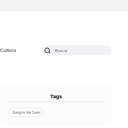
Cultura
Tags
Juegos de 1win