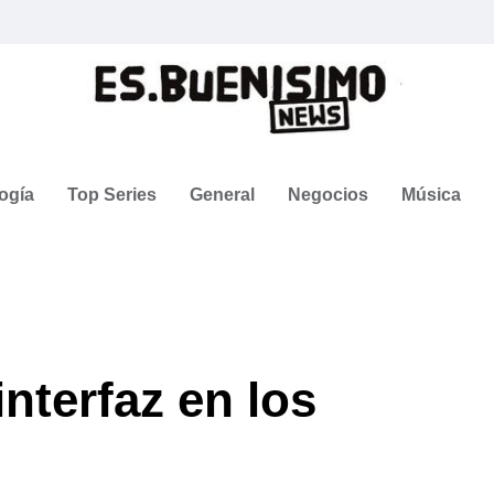
ogía
Top Series
General
Negocios
Música
interfaz en los