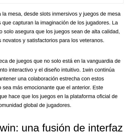
a la mesa, desde slots inmersivos y juegos de mesa
s que capturan la imaginación de los jugadores. La
no solo asegura que los juegos sean de alta calidad,
novatos y satisfactorios para los veteranos.
teca de juegos que no solo está en la vanguardia de
to interactivo y el diseño intuitivo. 1win continúa
antener una colaboración estrecha con estos
 sea más emocionante que el anterior. Este
que hace que los juegos en la plataforma oficial de
comunidad global de jugadores.
in: una fusión de interfaz