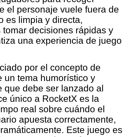
e el personaje vuele fuera de
o es limpia y directa,
 tomar decisiones rápidas y
tiza una experiencia de juego
enciado por el concepto de
 un tema humorístico y
e que debe ser lanzado al
ce único a RocketX es la
empo real sobre cuándo el
suario apuesta correctamente,
 dramáticamente. Este juego es