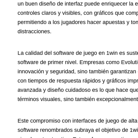
un buen diseño de interfaz puede enriquecer la 
controles claros y visibles, con gráficos que com
permitiendo a los jugadores hacer apuestas y to
distracciones.
La calidad del software de juego en 1win es sus
software de primer nivel. Empresas como Evolut
innovación y seguridad, sino también garantizan q
con tiempos de respuesta rápidos y gráficos impr
avanzada y diseño cuidadoso es lo que hace que 
términos visuales, sino también excepcionalment
Este compromiso con interfaces de juego de alta
software renombrados subraya el objetivo de 1wi