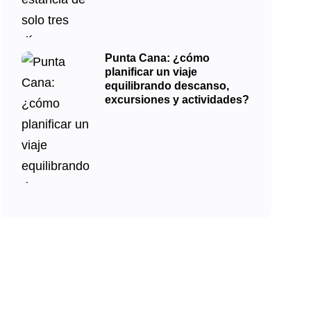
Punta Cana: ¿cómo
planificar un viaje
equilibrando descanso,
excursiones y actividades?