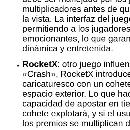
multiplicadores antes de qu
la vista. La interfaz del jueg
permitiendo a los jugadores
emocionantes, lo que garan
dinámica y entretenida.
RocketX
: otro juego influ
«Crash», RocketX introduce
caricaturesco con un cohet
espacio exterior. Lo que ha
capacidad de apostar en ti
cohete explotará, y si el u
los premios se multiplican