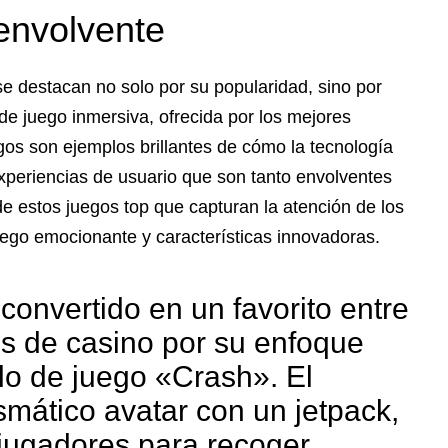
envolvente
se destacan no solo por su popularidad, sino por
e juego inmersiva, ofrecida por los mejores
os son ejemplos brillantes de cómo la tecnología
periencias de usuario que son tanto envolventes
 estos juegos top que capturan la atención de los
juego emocionante y características innovadoras.
 convertido en un favorito entre
os de casino por su enfoque
tilo de juego «Crash». El
ismático avatar con un jetpack,
jugadores para recoger