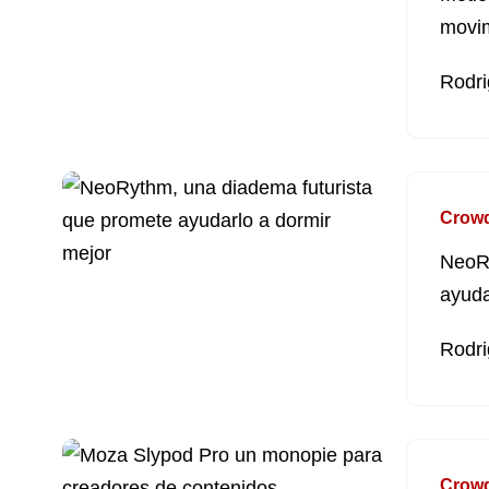
movim
Rodri
Crow
NeoRy
ayuda
Rodri
Crow