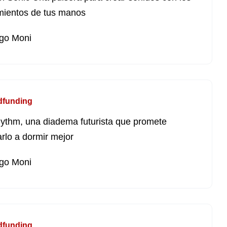
ientos de tus manos
go Moni
dfunding
thm, una diadema futurista que promete
rlo a dormir mejor
go Moni
dfunding