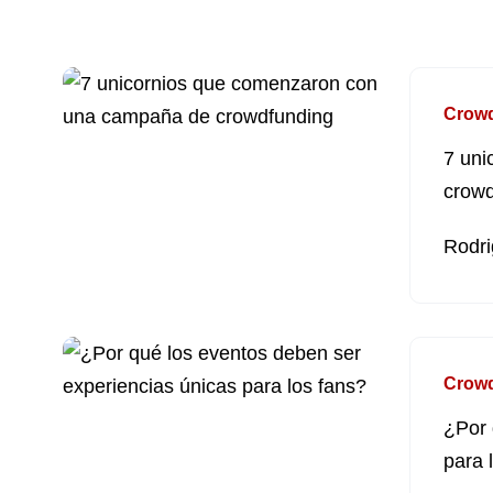
Crow
7 uni
crowd
Rodri
Crow
¿Por 
para 