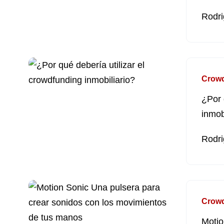
Rodri
Crow
¿Por 
inmob
Rodri
Crow
Motio