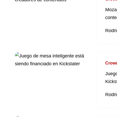
Moza 
conte
Rodri
Crow
Juego
Kicks
Rodri