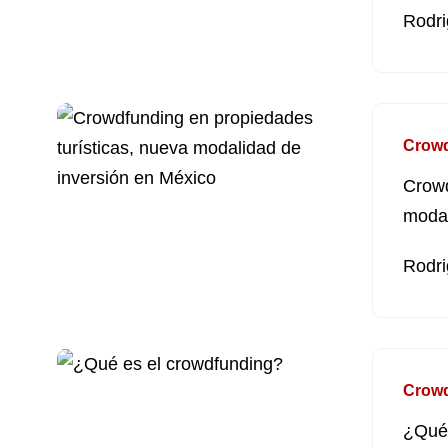
Rodri
Crow
Crowd
modal
Rodri
Crow
¿Qué 