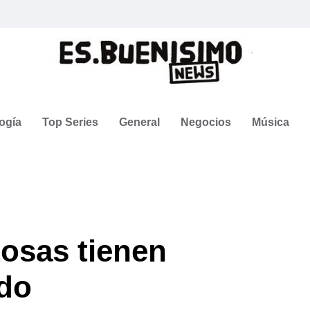
ogía
Top Series
General
Negocios
Música
osas tienen
ado