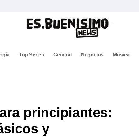
ogía
Top Series
General
Negocios
Música
ara principiantes:
ásicos y