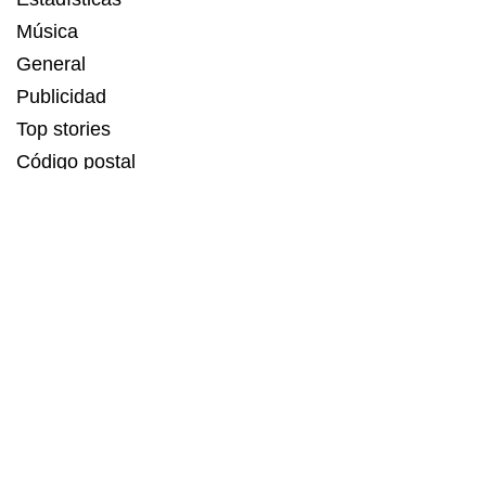
Música
General
Publicidad
Top stories
Código postal
Estadísticas
Recetas
Servicios de Linkbuilding
MAGIA DIGITAL
,
KRMP
,
PUNTO
,
LA TENDENCIA
son
contenidos SEO potenciados por ESBUENISIMO LABS.
Agencia experta en comunicación digital