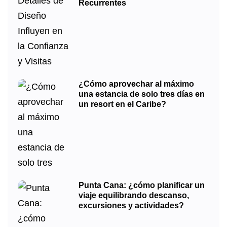
Recurrentes
¿Cómo aprovechar al máximo
una estancia de solo tres días en
un resort en el Caribe?
Punta Cana: ¿cómo planificar un
viaje equilibrando descanso,
excursiones y actividades?