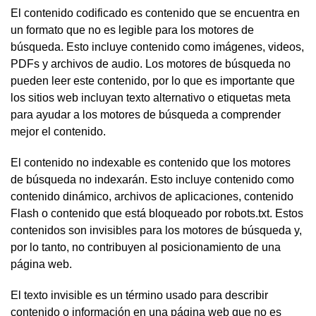
El contenido codificado es contenido que se encuentra en
un formato que no es legible para los motores de
búsqueda. Esto incluye contenido como imágenes, videos,
PDFs y archivos de audio. Los motores de búsqueda no
pueden leer este contenido, por lo que es importante que
los sitios web incluyan texto alternativo o etiquetas meta
para ayudar a los motores de búsqueda a comprender
mejor el contenido.
El contenido no indexable es contenido que los motores
de búsqueda no indexarán. Esto incluye contenido como
contenido dinámico, archivos de aplicaciones, contenido
Flash o contenido que está bloqueado por robots.txt. Estos
contenidos son invisibles para los motores de búsqueda y,
por lo tanto, no contribuyen al posicionamiento de una
página web.
El texto invisible es un término usado para describir
contenido o información en una página web que no es