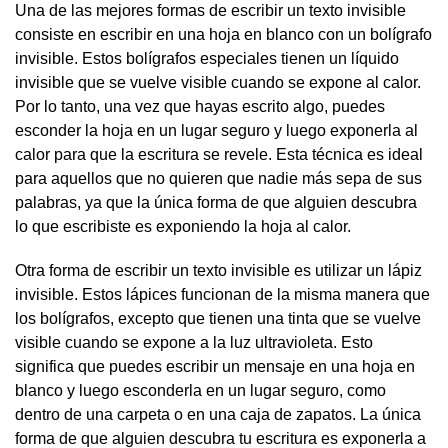
Una de las mejores formas de escribir un texto invisible
consiste en escribir en una hoja en blanco con un bolígrafo
invisible. Estos bolígrafos especiales tienen un líquido
invisible que se vuelve visible cuando se expone al calor.
Por lo tanto, una vez que hayas escrito algo, puedes
esconder la hoja en un lugar seguro y luego exponerla al
calor para que la escritura se revele. Esta técnica es ideal
para aquellos que no quieren que nadie más sepa de sus
palabras, ya que la única forma de que alguien descubra
lo que escribiste es exponiendo la hoja al calor.
Otra forma de escribir un texto invisible es utilizar un lápiz
invisible. Estos lápices funcionan de la misma manera que
los bolígrafos, excepto que tienen una tinta que se vuelve
visible cuando se expone a la luz ultravioleta. Esto
significa que puedes escribir un mensaje en una hoja en
blanco y luego esconderla en un lugar seguro, como
dentro de una carpeta o en una caja de zapatos. La única
forma de que alguien descubra tu escritura es exponerla a