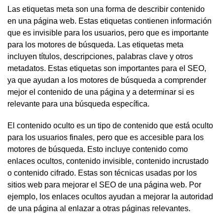
Las etiquetas meta son una forma de describir contenido
en una página web. Estas etiquetas contienen información
que es invisible para los usuarios, pero que es importante
para los motores de búsqueda. Las etiquetas meta
incluyen títulos, descripciones, palabras clave y otros
metadatos. Estas etiquetas son importantes para el SEO,
ya que ayudan a los motores de búsqueda a comprender
mejor el contenido de una página y a determinar si es
relevante para una búsqueda específica.
El contenido oculto es un tipo de contenido que está oculto
para los usuarios finales, pero que es accesible para los
motores de búsqueda. Esto incluye contenido como
enlaces ocultos, contenido invisible, contenido incrustado
o contenido cifrado. Estas son técnicas usadas por los
sitios web para mejorar el SEO de una página web. Por
ejemplo, los enlaces ocultos ayudan a mejorar la autoridad
de una página al enlazar a otras páginas relevantes.