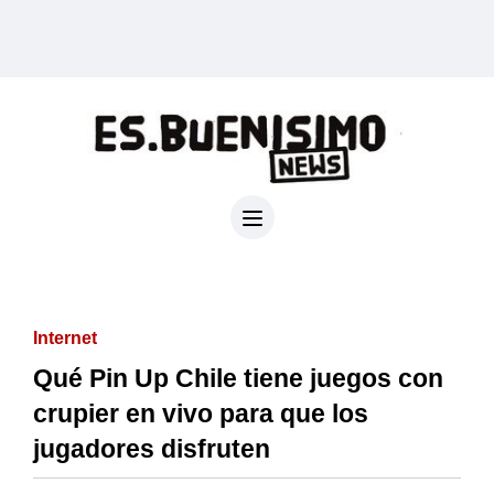
Internet
Qué Pin Up Chile tiene juegos con
crupier en vivo para que los
jugadores disfruten