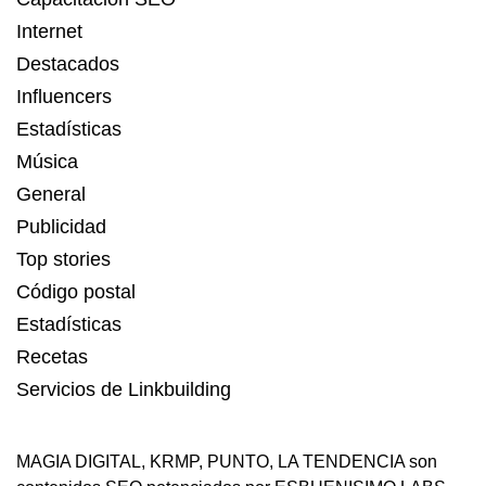
Internet
Destacados
Influencers
Estadísticas
Música
General
Publicidad
Top stories
Código postal
Estadísticas
Recetas
Servicios de Linkbuilding
MAGIA DIGITAL
,
KRMP
,
PUNTO
,
LA TENDENCIA
son