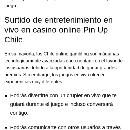
juego.
Surtido de entretenimiento en
vivo en casino online Pin Up
Chile
En su mayoría, los Chile online gambling son máquinas
tecnológicamente avanzadas que cuentan con el favor de
los usuarios debido a la oportunidad de ganar grandes
premios. Sin embargo, los juegos en vivo ofrecen
experiencias muy diferentes:
Podrás divertirte con un crupier en vivo que te
guiará durante el juego e incluso conversará
contigo.
Podrás comunicarte con otros usuarios a través