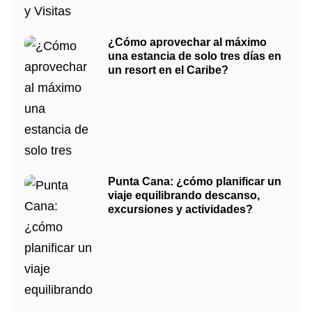
¿Cómo aprovechar al máximo
una estancia de solo tres días en
un resort en el Caribe?
Punta Cana: ¿cómo planificar un
viaje equilibrando descanso,
excursiones y actividades?