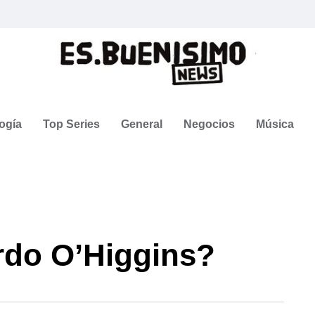
ogía
Top Series
General
Negocios
Música
rdo O’Higgins?