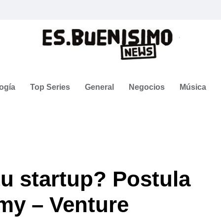
ogía
Top Series
General
Negocios
Música
tu startup? Postula
my – Venture