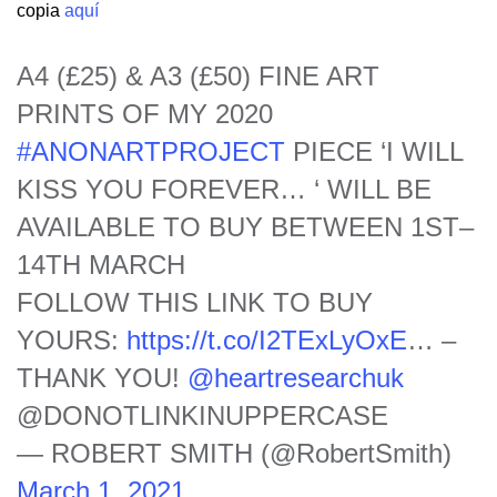
copia
aquí
A4 (£25) & A3 (£50) FINE ART
PRINTS OF MY 2020
#ANONARTPROJECT
PIECE ‘I WILL
KISS YOU FOREVER… ‘ WILL BE
AVAILABLE TO BUY BETWEEN 1ST–
14TH MARCH
FOLLOW THIS LINK TO BUY
YOURS:
https://t.co/I2TExLyOxE
… –
THANK YOU!
@heartresearchuk
@DONOTLINKINUPPERCASE
— ROBERT SMITH (@RobertSmith)
March 1, 2021