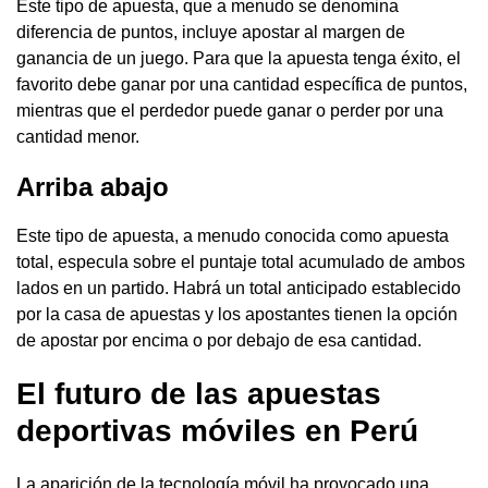
Este tipo de apuesta, que a menudo se denomina
diferencia de puntos, incluye apostar al margen de
ganancia de un juego. Para que la apuesta tenga éxito, el
favorito debe ganar por una cantidad específica de puntos,
mientras que el perdedor puede ganar o perder por una
cantidad menor.
Arriba abajo
Este tipo de apuesta, a menudo conocida como apuesta
total, especula sobre el puntaje total acumulado de ambos
lados en un partido. Habrá un total anticipado establecido
por la casa de apuestas y los apostantes tienen la opción
de apostar por encima o por debajo de esa cantidad.
El futuro de las apuestas
deportivas móviles en Perú
La aparición de la tecnología móvil ha provocado una