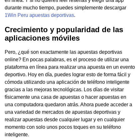
en línea. Y si no quieres leer reseñas y elegir una app
durante mucho tiempo, puedes simplemente descargar
1Win Peru apuestas deportivas
.
Crecimiento y popularidad de las
aplicaciones móviles
Pero, ¿qué son exactamente las apuestas deportivas
online? En pocas palabras, es el proceso de utilizar una
plataforma en línea para realizar una apuesta en un evento
deportivo. Hoy en día, puedes lograr esto de forma fácil y
cómoda utilizando una aplicación de teléfono inteligente
gracias a las mejoras tecnológicas. Los días de visitar
físicamente una casa de apuestas o hacer apuestas en
una computadora quedaron atrás. Ahora puede acceder a
una variedad de mercados de apuestas deportivas y
realizar apuestas desde cualquier lugar y en cualquier
momento con solo unos pocos toques en su teléfono
inteligente.