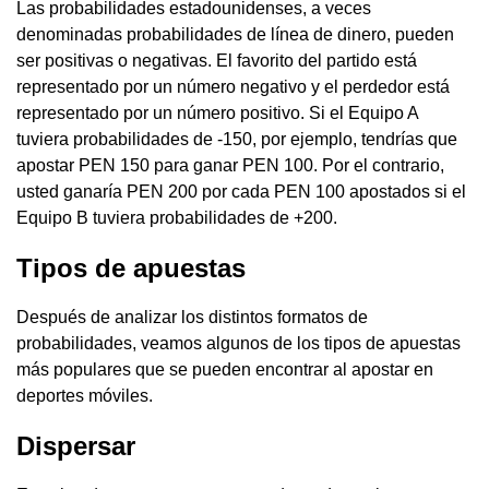
Las probabilidades estadounidenses, a veces
denominadas probabilidades de línea de dinero, pueden
ser positivas o negativas. El favorito del partido está
representado por un número negativo y el perdedor está
representado por un número positivo. Si el Equipo A
tuviera probabilidades de -150, por ejemplo, tendrías que
apostar PEN 150 para ganar PEN 100. Por el contrario,
usted ganaría PEN 200 por cada PEN 100 apostados si el
Equipo B tuviera probabilidades de +200.
Tipos de apuestas
Después de analizar los distintos formatos de
probabilidades, veamos algunos de los tipos de apuestas
más populares que se pueden encontrar al apostar en
deportes móviles.
Dispersar