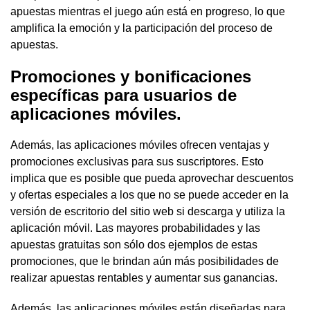
apuestas mientras el juego aún está en progreso, lo que
amplifica la emoción y la participación del proceso de
apuestas.
Promociones y bonificaciones
específicas para usuarios de
aplicaciones móviles.
Además, las aplicaciones móviles ofrecen ventajas y
promociones exclusivas para sus suscriptores. Esto
implica que es posible que pueda aprovechar descuentos
y ofertas especiales a los que no se puede acceder en la
versión de escritorio del sitio web si descarga y utiliza la
aplicación móvil. Las mayores probabilidades y las
apuestas gratuitas son sólo dos ejemplos de estas
promociones, que le brindan aún más posibilidades de
realizar apuestas rentables y aumentar sus ganancias.
Además, las aplicaciones móviles están diseñadas para