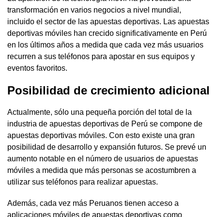
transformación en varios negocios a nivel mundial,
incluido el sector de las apuestas deportivas. Las apuestas
deportivas móviles han crecido significativamente en Perú
en los últimos años a medida que cada vez más usuarios
recurren a sus teléfonos para apostar en sus equipos y
eventos favoritos.
Posibilidad de crecimiento adicional
Actualmente, sólo una pequeña porción del total de la
industria de apuestas deportivas de Perú se compone de
apuestas deportivas móviles. Con esto existe una gran
posibilidad de desarrollo y expansión futuros. Se prevé un
aumento notable en el número de usuarios de apuestas
móviles a medida que más personas se acostumbren a
utilizar sus teléfonos para realizar apuestas.
Además, cada vez más Peruanos tienen acceso a
aplicaciones móviles de apuestas deportivas como