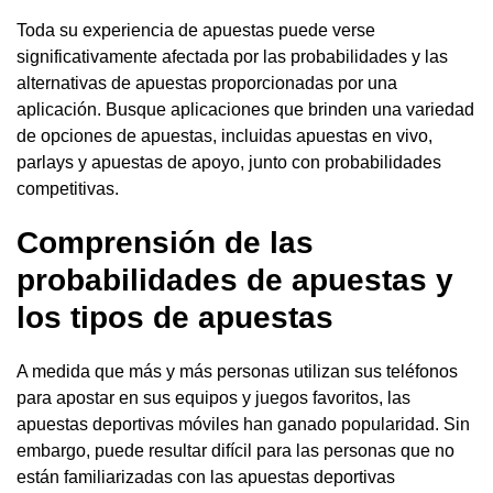
Toda su experiencia de apuestas puede verse
significativamente afectada por las probabilidades y las
alternativas de apuestas proporcionadas por una
aplicación. Busque aplicaciones que brinden una variedad
de opciones de apuestas, incluidas apuestas en vivo,
parlays y apuestas de apoyo, junto con probabilidades
competitivas.
Comprensión de las
probabilidades de apuestas y
los tipos de apuestas
A medida que más y más personas utilizan sus teléfonos
para apostar en sus equipos y juegos favoritos, las
apuestas deportivas móviles han ganado popularidad. Sin
embargo, puede resultar difícil para las personas que no
están familiarizadas con las apuestas deportivas