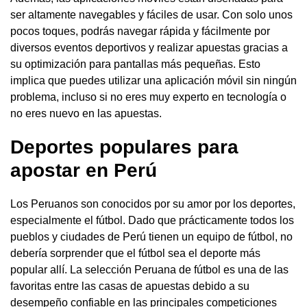
ser altamente navegables y fáciles de usar. Con solo unos
pocos toques, podrás navegar rápida y fácilmente por
diversos eventos deportivos y realizar apuestas gracias a
su optimización para pantallas más pequeñas. Esto
implica que puedes utilizar una aplicación móvil sin ningún
problema, incluso si no eres muy experto en tecnología o
no eres nuevo en las apuestas.
Deportes populares para
apostar en Perú
Los Peruanos son conocidos por su amor por los deportes,
especialmente el fútbol. Dado que prácticamente todos los
pueblos y ciudades de Perú tienen un equipo de fútbol, ​​no
debería sorprender que el fútbol sea el deporte más
popular allí. La selección Peruana de fútbol es una de las
favoritas entre las casas de apuestas debido a su
desempeño confiable en las principales competiciones