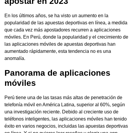
apostar en 2023
En los últimos años, se ha visto un aumento en la
popularidad de las apuestas deportivas en línea, a medida
que cada vez más apostadores recurren a aplicaciones
móviles. En Perú, donde la popularidad y el crecimiento de
las aplicaciones móviles de apuestas deportivas han
aumentado rápidamente, esta tendencia no es una
anomalía.
Panorama de aplicaciones
móviles
Perú tiene una de las tasas más altas de penetración de
telefonía móvil en América Latina, superior al 60%, según
una investigación reciente. Debido al creciente uso de
teléfonos inteligentes, las aplicaciones móviles han tenido
éxito en varios negocios, incluidas las apuestas deportivas