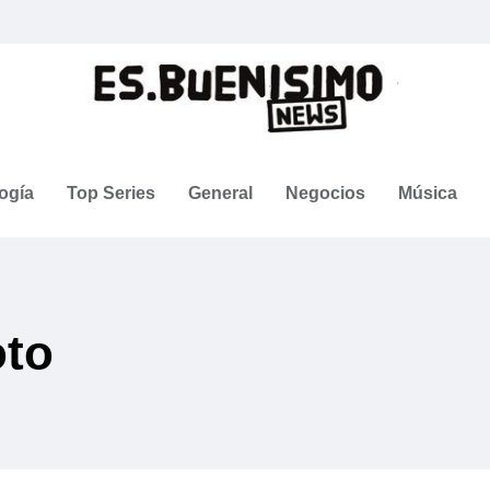
ogía
Top Series
General
Negocios
Música
oto