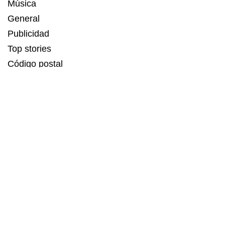
Música
General
Publicidad
Top stories
Código postal
Estadísticas
Recetas
Servicios de Linkbuilding
MAGIA DIGITAL
,
KRMP
,
PUNTO
,
LA TENDENCIA
son
contenidos SEO potenciados por ESBUENISIMO LABS.
Agencia experta en comunicación digital