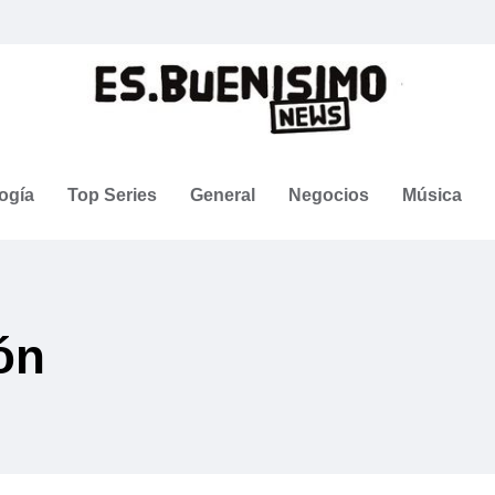
ogía
Top Series
General
Negocios
Música
ón