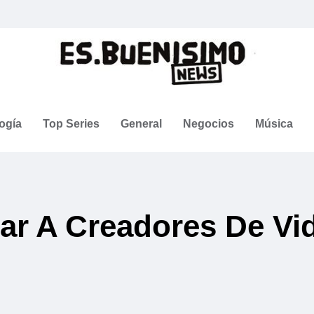
ogía
Top Series
General
Negocios
Música
gar A Creadores De V