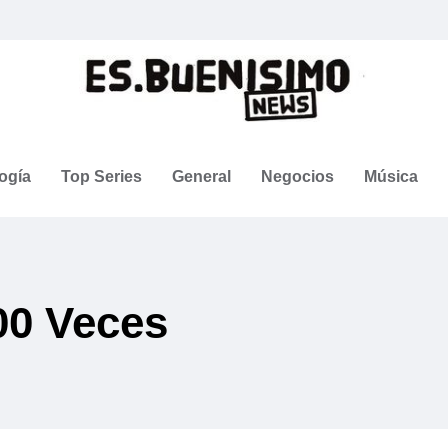
ogía
Top Series
General
Negocios
Música
00 Veces