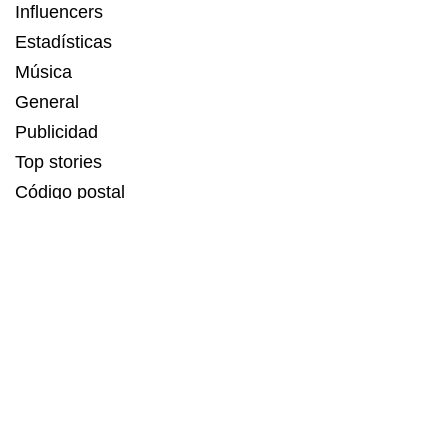
Influencers
Estadísticas
Música
General
Publicidad
Top stories
Código postal
Estadísticas
Recetas
Servicios de Linkbuilding
MAGIA DIGITAL
,
KRMP
,
PUNTO
,
LA TENDENCIA
son
contenidos SEO potenciados por ESBUENISIMO LABS.
Agencia experta en comunicación digital