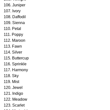
106. Juniper
107. Ivory
108. Daffodil
109. Sienna
110. Petal
111. Poppy
112. Maroon
113. Fawn
114. Silver
115. Buttercup
116. Sprinkle
117. Harmony
118. Sky
119. Mist
120. Jewel
121. Indigo
122. Meadow
123. Scarlet