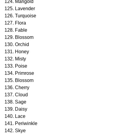
124. Marigold
125. Lavender
126. Turquoise
127. Flora
128. Fable
129. Blossom
130. Orchid
131. Honey
132. Misty
133. Poise
134. Primrose
135. Blossom
136. Cherry
137. Cloud
138. Sage
139. Daisy
140. Lace
141. Periwinkle
142. Skye