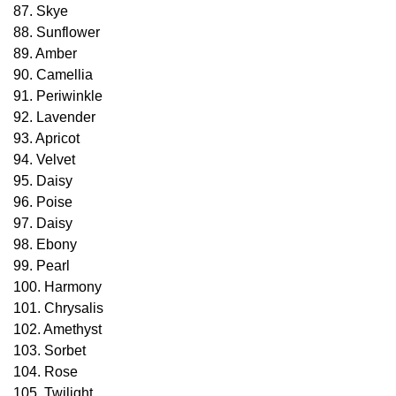
87. Skye
88. Sunflower
89. Amber
90. Camellia
91. Periwinkle
92. Lavender
93. Apricot
94. Velvet
95. Daisy
96. Poise
97. Daisy
98. Ebony
99. Pearl
100. Harmony
101. Chrysalis
102. Amethyst
103. Sorbet
104. Rose
105. Twilight