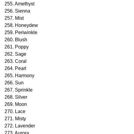
255. Amethyst
256. Sienna
257. Mist
258. Honeydew
259. Periwinkle
260. Blush
261. Poppy
262. Sage
263. Coral
264. Pearl
265. Harmony
266. Sun
267. Sprinkle
268. Silver
269. Moon
270. Lace
271. Misty
272. Lavender
273. Aurora