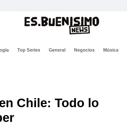
ogía
Top Series
General
Negocios
Música
n Chile: Todo lo
ber