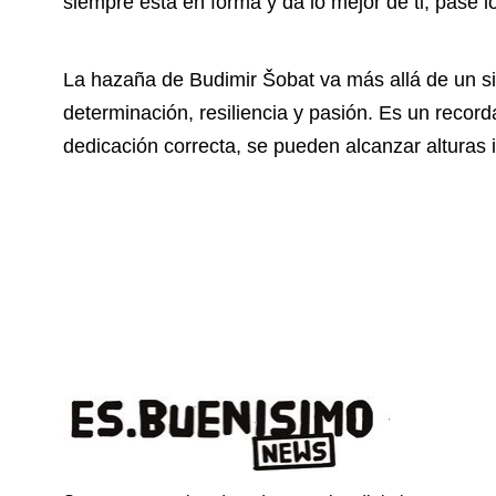
siempre está en forma y da lo mejor de ti, pase l
La hazaña de Budimir Šobat va más allá de un si
determinación, resiliencia y pasión. Es un record
dedicación correcta, se pueden alcanzar alturas