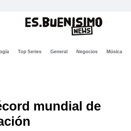
ogía
Top Series
General
Negocios
Música
écord mundial de
ación