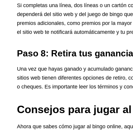
Si completas una línea, dos líneas o un cartón 
dependerá del sitio web y del juego de bingo qu
premios adicionales, como premios por la mayor 
el sitio web te notificará automáticamente y tu p
Paso 8: Retira tus gananci
Una vez que hayas ganado y acumulado ganancias
sitios web tienen diferentes opciones de retiro, c
o cheques. Es importante leer los términos y condi
Consejos para jugar al
Ahora que sabes cómo jugar al bingo online, aqu