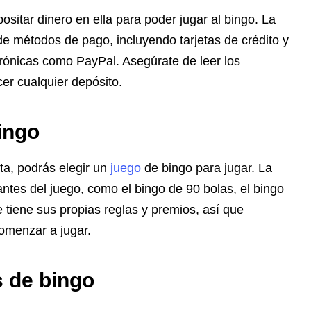
itar dinero en ella para poder jugar al bingo. La
de métodos de pago, incluyendo tarjetas de crédito y
ctrónicas como PayPal. Asegúrate de leer los
cer cualquier depósito.
ingo
ta, podrás elegir un
juego
de bingo para jugar. La
antes del juego, como el bingo de 90 bolas, el bingo
 tiene sus propias reglas y premios, así que
comenzar a jugar.
s de bingo