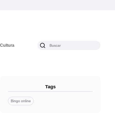
Cultura
Tags
Bingo online