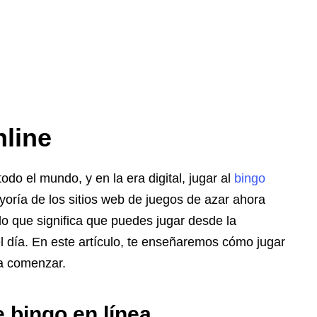
nline
do el mundo, y en la era digital, jugar al
bingo
oría de los sitios web de juegos de azar ahora
lo que significa que puedes jugar desde la
 día. En este artículo, te enseñaremos cómo jugar
ra comenzar.
e bingo en línea