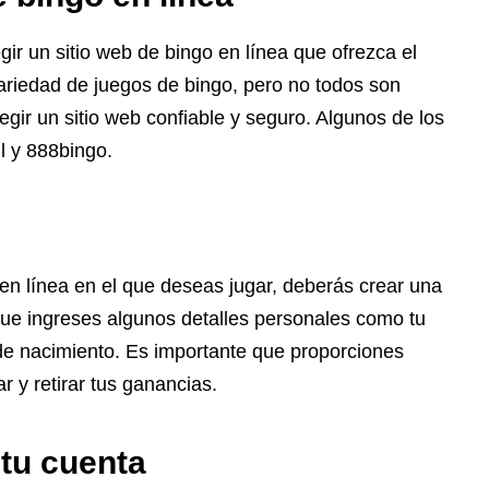
gir un sitio web de bingo en línea que ofrezca el
ariedad de juegos de bingo, pero no todos son
legir un sitio web confiable y seguro. Algunos de los
l y 888bingo.
en línea en el que deseas jugar, deberás crear una
que ingreses algunos detalles personales como tu
 de nacimiento. Es importante que proporciones
r y retirar tus ganancias.
 tu cuenta