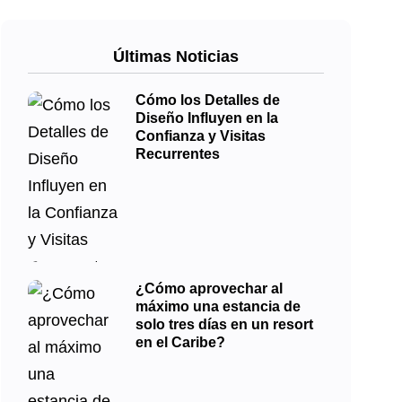
Últimas Noticias
Cómo los Detalles de
Diseño Influyen en la
Confianza y Visitas
Recurrentes
¿Cómo aprovechar al
máximo una estancia de
solo tres días en un resort
en el Caribe?