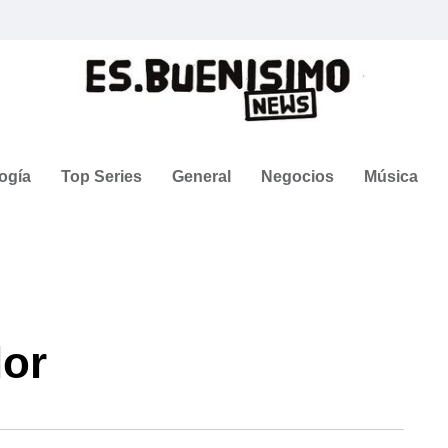
ogía
Top Series
General
Negocios
Música
lor