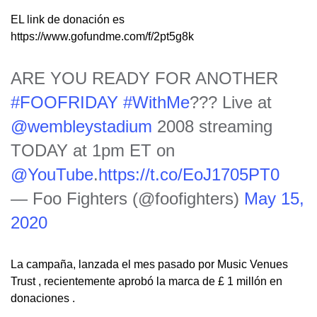
EL link de donación es
https://www.gofundme.com/f/2pt5g8k
ARE YOU READY FOR ANOTHER
#FOOFRIDAY
#WithMe
??? Live at
@wembleystadium
2008 streaming
TODAY at 1pm ET on
@YouTube
.
https://t.co/EoJ1705PT0
— Foo Fighters (@foofighters)
May 15,
2020
La campaña, lanzada el mes pasado por Music Venues
Trust , recientemente aprobó la marca de £ 1 millón en
donaciones .