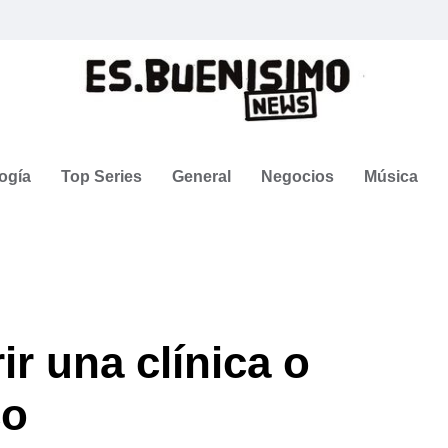
ogía
Top Series
General
Negocios
Música
r una clínica o
co