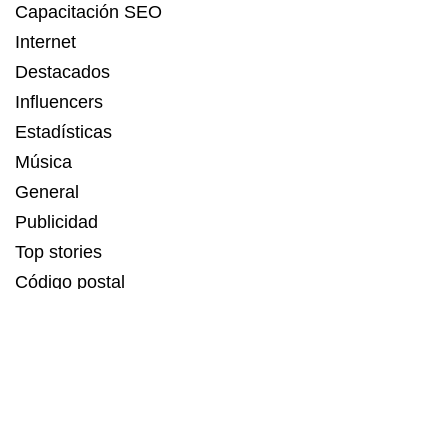
Capacitación SEO
Internet
Destacados
Influencers
Estadísticas
Música
General
Publicidad
Top stories
Código postal
Estadísticas
Recetas
Servicios de Linkbuilding
MAGIA DIGITAL
,
KRMP
,
PUNTO
,
LA TENDENCIA
son