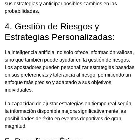
sus estrategias y anticipar posibles cambios en las
probabilidades.
4. Gestión de Riesgos y
Estrategias Personalizadas:
La inteligencia artificial no solo ofrece información valiosa,
sino que también puede ayudar en la gestión de riesgos.
Los apostadores pueden personalizar estrategias basadas
en sus preferencias y tolerancia al riesgo, permitiendo un
enfoque más preciso y adaptado a sus objetivos
individuales.
La capacidad de ajustar estrategias en tiempo real según
la información disponible mejora significativamente las
posibilidades de éxito en eventos deportivos de gran
magnitud.