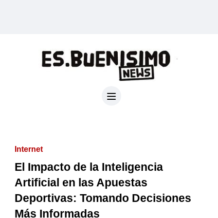
Internet
El Impacto de la Inteligencia
Artificial en las Apuestas
Deportivas: Tomando Decisiones
Más Informadas