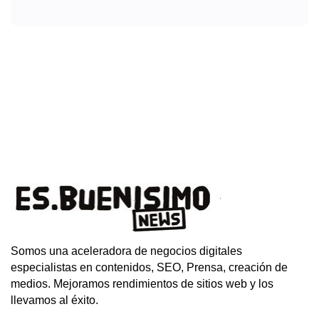
Somos una aceleradora de negocios digitales
especialistas en contenidos, SEO, Prensa, creación de
medios. Mejoramos rendimientos de sitios web y los
llevamos al éxito.