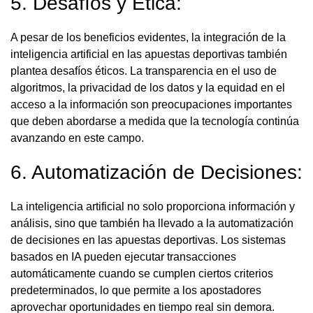
5. Desafíos y Ética:
A pesar de los beneficios evidentes, la integración de la
inteligencia artificial en las apuestas deportivas también
plantea desafíos éticos. La transparencia en el uso de
algoritmos, la privacidad de los datos y la equidad en el
acceso a la información son preocupaciones importantes
que deben abordarse a medida que la tecnología continúa
avanzando en este campo.
6. Automatización de Decisiones:
La inteligencia artificial no solo proporciona información y
análisis, sino que también ha llevado a la automatización
de decisiones en las apuestas deportivas. Los sistemas
basados en IA pueden ejecutar transacciones
automáticamente cuando se cumplen ciertos criterios
predeterminados, lo que permite a los apostadores
aprovechar oportunidades en tiempo real sin demora.