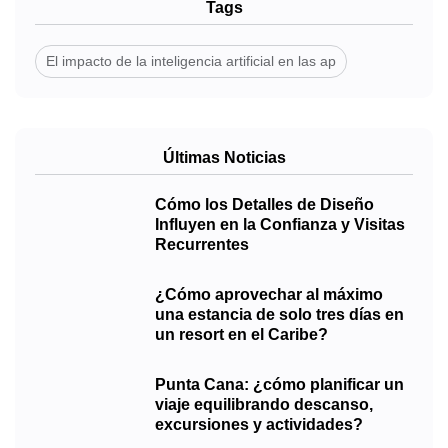
Tags
El impacto de la inteligencia artificial en las ap
Últimas Noticias
Cómo los Detalles de Diseño
Influyen en la Confianza y Visitas
Recurrentes
¿Cómo aprovechar al máximo
una estancia de solo tres días en
un resort en el Caribe?
Punta Cana: ¿cómo planificar un
viaje equilibrando descanso,
excursiones y actividades?