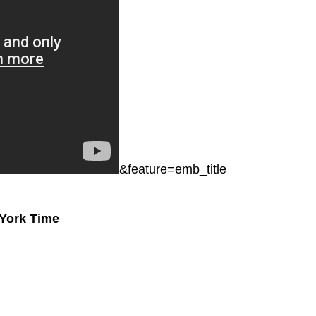
&feature=emb_title
w York Time