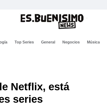
ogía
Top Series
General
Negocios
Música
e Netflix, está
es series