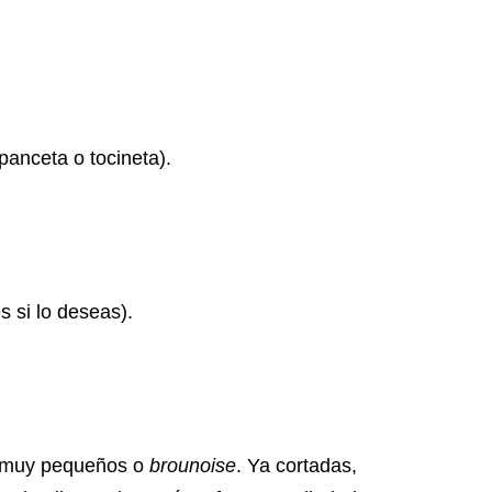
anceta o tocineta).
 si lo deseas).
os muy pequeños o
brounoise
. Ya cortadas,