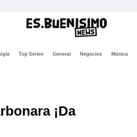
ogía
Top Series
General
Negocios
Música
arbonara ¡Da