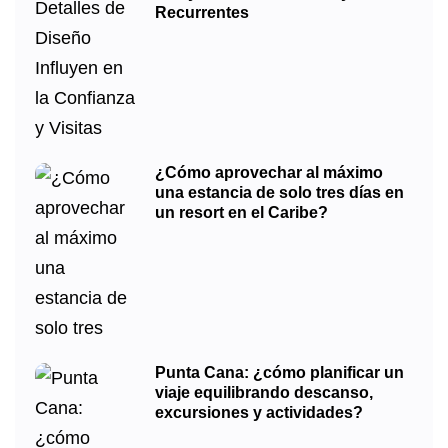
Recurrentes
¿Cómo aprovechar al máximo
una estancia de solo tres días en
un resort en el Caribe?
Punta Cana: ¿cómo planificar un
viaje equilibrando descanso,
excursiones y actividades?