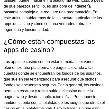
también pueden hacer en la plataforma web. Esto, a pesar
de que parezca sencillo, es una obra de ingeniería
bastante compleja que requiere una programación. En
este artículo hablaremos de la estructura particular de las
apps de casino y cómo son una verdadera obra de
ingeniería y funcionalidad.
¿Cómo están compuestas las
apps de casino?
Las apps de casino suelen estar formadas por varios
elementos: una plataforma de pagos, asociada a las
cuentas donde se encuentran los fondos de los usuarios,
que suelen ser tercerizados para asegurar que dichos
fondos se encuentren seguros. Por lo general, los casinos
permiten recargar y retirar saldo del casino desde la
página web y desde la aplicación móvil. Por supuesto,
también cuenta con la totalidad de los juegos que ofrece el
casino en la plataforma web. Esto lo hacen sin que esto