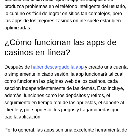
produzca problemas en el teléfono inteligente del usuario,
lo cual no es fácil de lograr en sitios tan complejos, pero
las apps de los mejores casinos online suele estar bien
optimizadas.
¿Cómo funcionan las apps de
casinos en línea?
Después de
haber descargado la app
y creado una cuenta
o simplemente iniciado sesión, la app funcionará tal cual
como funcionan las páginas web de los casinos, cada
sección independientemente de las demás. Esto incluye,
además, funciones como los depósitos y retiros, el
seguimiento en tiempo real de las apuestas, el soporte al
cliente y, por supuesto, los juegos y tragamonedas que
trae la aplicación.
Por lo general, las apps son una excelente herramienta de