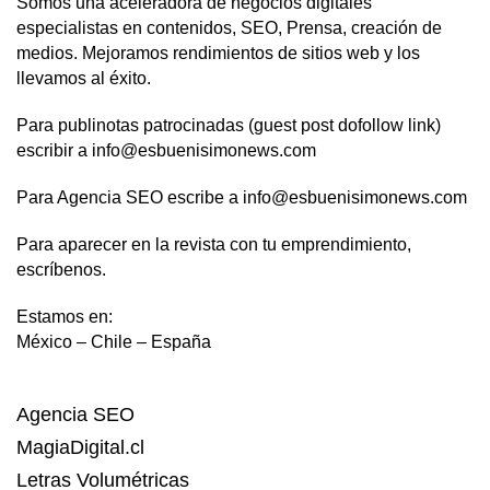
Somos una aceleradora de negocios digitales
especialistas en contenidos, SEO, Prensa, creación de
medios. Mejoramos rendimientos de sitios web y los
llevamos al éxito.
Para publinotas patrocinadas (guest post dofollow link)
escribir a info@esbuenisimonews.com
Para Agencia SEO escribe a info@esbuenisimonews.com
Para aparecer en la revista con tu emprendimiento,
escríbenos.
Estamos en:
México – Chile – España
Agencia SEO
MagiaDigital.cl
Letras Volumétricas