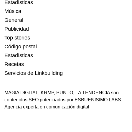
Estadísticas
Música
General
Publicidad
Top stories
Código postal
Estadísticas
Recetas
Servicios de Linkbuilding
MAGIA DIGITAL
,
KRMP
,
PUNTO
,
LA TENDENCIA
son
contenidos SEO potenciados por ESBUENISIMO LABS.
Agencia experta en comunicación digital