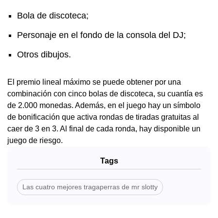
Bola de discoteca;
Personaje en el fondo de la consola del DJ;
Otros dibujos.
El premio lineal máximo se puede obtener por una
combinación con cinco bolas de discoteca, su cuantía es
de 2.000 monedas. Además, en el juego hay un símbolo
de bonificación que activa rondas de tiradas gratuitas al
caer de 3 en 3. Al final de cada ronda, hay disponible un
juego de riesgo.
Tags
Las cuatro mejores tragaperras de mr slotty