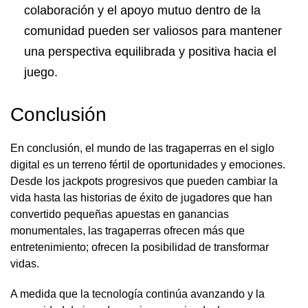
colaboración y el apoyo mutuo dentro de la
comunidad pueden ser valiosos para mantener
una perspectiva equilibrada y positiva hacia el
juego.
Conclusión
En conclusión, el mundo de las tragaperras en el siglo
digital es un terreno fértil de oportunidades y emociones.
Desde los jackpots progresivos que pueden cambiar la
vida hasta las historias de éxito de jugadores que han
convertido pequeñas apuestas en ganancias
monumentales, las tragaperras ofrecen más que
entretenimiento; ofrecen la posibilidad de transformar
vidas.
A medida que la tecnología continúa avanzando y la