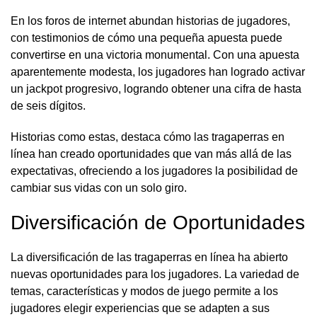
En los foros de internet abundan historias de jugadores,
con testimonios de cómo una pequeña apuesta puede
convertirse en una victoria monumental. Con una apuesta
aparentemente modesta, los jugadores han logrado activar
un jackpot progresivo, logrando obtener una cifra de hasta
de seis dígitos.
Historias como estas, destaca cómo las tragaperras en
línea han creado oportunidades que van más allá de las
expectativas, ofreciendo a los jugadores la posibilidad de
cambiar sus vidas con un solo giro.
Diversificación de Oportunidades
La diversificación de las tragaperras en línea ha abierto
nuevas oportunidades para los jugadores. La variedad de
temas, características y modos de juego permite a los
jugadores elegir experiencias que se adapten a sus