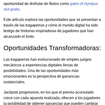
oportunidad de disfrutar de títulos como
gates of olympus
slot gratis
.
Este artículo explora las oportunidades que se presentan a
través de las tragaperras y cómo el mundo digital ha sido
testigo de historias inspiradoras de jugadores que han
alcanzado el éxito.
Oportunidades Transformadoras:
Las tragaperras han evolucionado de simples juegos
mecánicos a experiencias digitales llenas de
posibilidades. Una de las oportunidades más
emocionantes es la perspectiva de ganancias
sustanciales.
Jackpots progresivos, en los que el premio acumulado
crece con cada apuesta realizada, ofrecen a los jugadores
la posibilidad de obtener ganancias que pueden cambiar