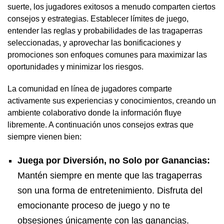
suerte, los jugadores exitosos a menudo comparten ciertos
consejos y estrategias. Establecer límites de juego,
entender las reglas y probabilidades de las tragaperras
seleccionadas, y aprovechar las bonificaciones y
promociones son enfoques comunes para maximizar las
oportunidades y minimizar los riesgos.
La comunidad en línea de jugadores comparte
activamente sus experiencias y conocimientos, creando un
ambiente colaborativo donde la información fluye
libremente. A continuación unos consejos extras que
siempre vienen bien:
Juega por Diversión, no Solo por Ganancias:
Mantén siempre en mente que las tragaperras
son una forma de entretenimiento. Disfruta del
emocionante proceso de juego y no te
obsesiones únicamente con las ganancias.