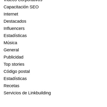
Capacitación SEO
Internet
Destacados
Influencers
Estadísticas
Música
General
Publicidad
Top stories
Código postal
Estadísticas
Recetas
Servicios de Linkbuilding