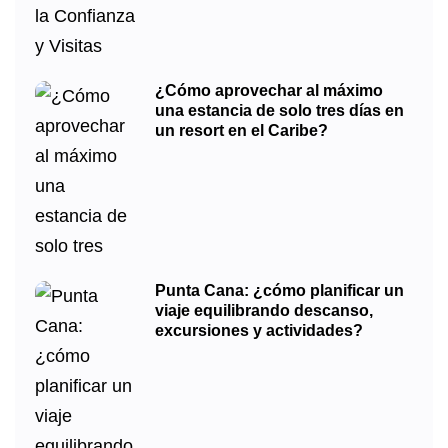
¿Cómo aprovechar al máximo
una estancia de solo tres días en
un resort en el Caribe?
Punta Cana: ¿cómo planificar un
viaje equilibrando descanso,
excursiones y actividades?