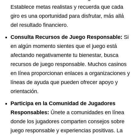
Establece metas realistas y recuerda que cada
giro es una oportunidad para disfrutar, más allá
del resultado financiero.
Consulta Recursos de Juego Responsable:
Si
en algún momento sientes que el juego está
afectando negativamente tu bienestar, busca
recursos de juego responsable. Muchos casinos
en línea proporcionan enlaces a organizaciones y
líneas de ayuda que pueden ofrecer apoyo y
orientación.
Participa en la Comunidad de Jugadores
Responsables:
Únete a comunidades en línea
donde los jugadores comparten consejos sobre
juego responsable y experiencias positivas. La