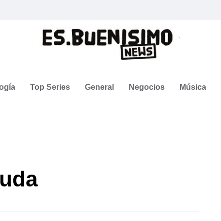
ogía
Top Series
General
Negocios
Música
ruda