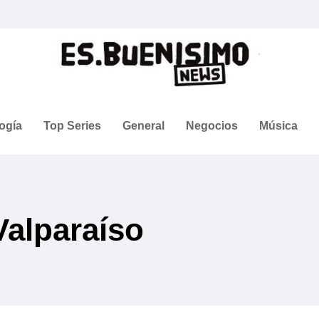
ogía
Top Series
General
Negocios
Música
Valparaíso