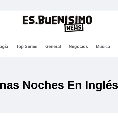
ogía
Top Series
General
Negocios
Música
nas Noches En Inglé