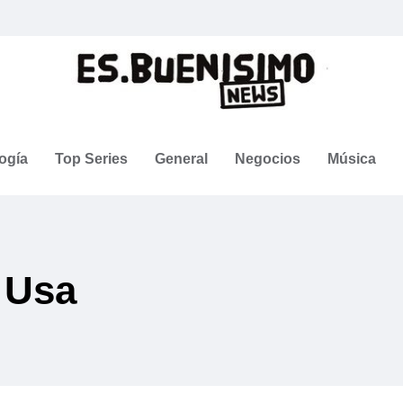
ogía
Top Series
General
Negocios
Música
 Usa