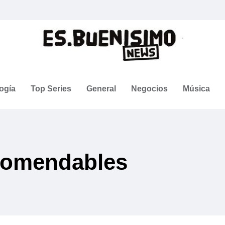
ogía
Top Series
General
Negocios
Música
comendables