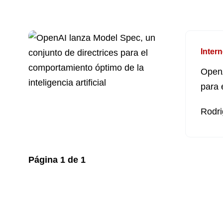
Intern
OpenA
para 
artific
Rodri
Página
1
de
1