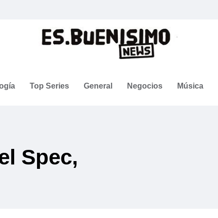
ogía
Top Series
General
Negocios
Música
l Spec,