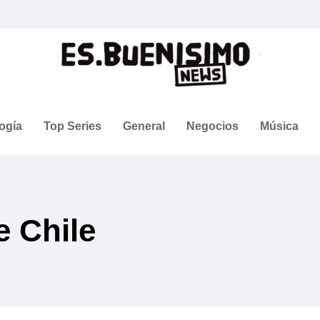
ogía
Top Series
General
Negocios
Música
e Chile