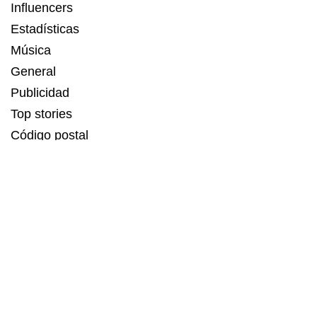
Influencers
Estadísticas
Música
General
Publicidad
Top stories
Código postal
Estadísticas
Recetas
Servicios de Linkbuilding
MAGIA DIGITAL
,
KRMP
,
PUNTO
,
LA TENDENCIA
son
contenidos SEO potenciados por ESBUENISIMO LABS.
Agencia experta en comunicación digital