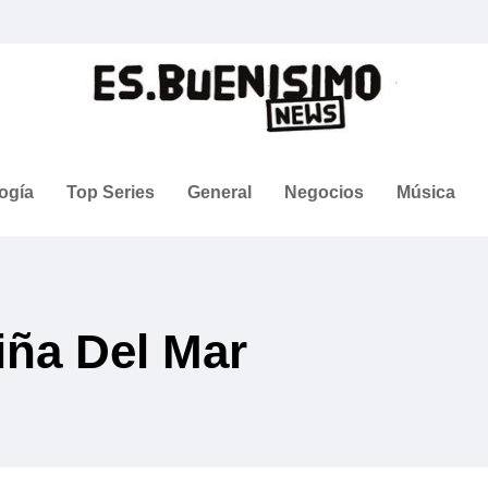
ogía
Top Series
General
Negocios
Música
iña Del Mar