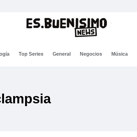
ogía
Top Series
General
Negocios
Música
clampsia