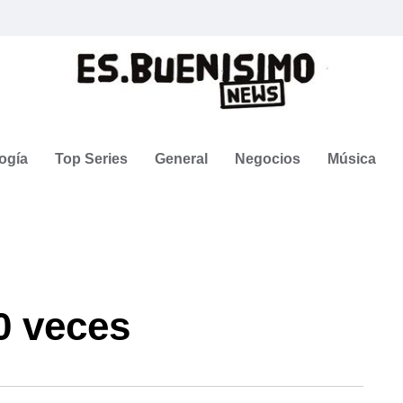
ogía
Top Series
General
Negocios
Música
0 veces