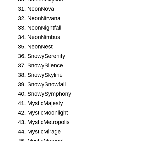
31. NeonNova
32. NeonNirvana
33. NeonNightfall
34. NeonNimbus
35. NeonNest
36. SnowySerenity
37. SnowySilence
38. SnowySkyline
39. SnowySnowfall
40. SnowySymphony
41. MysticMajesty
42. MysticMoonlight
43. MysticMetropolis
44. MysticMirage