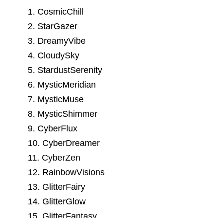
1. CosmicChill
2. StarGazer
3. DreamyVibe
4. CloudySky
5. StardustSerenity
6. MysticMeridian
7. MysticMuse
8. MysticShimmer
9. CyberFlux
10. CyberDreamer
11. CyberZen
12. RainbowVisions
13. GlitterFairy
14. GlitterGlow
15. GlitterFantasy