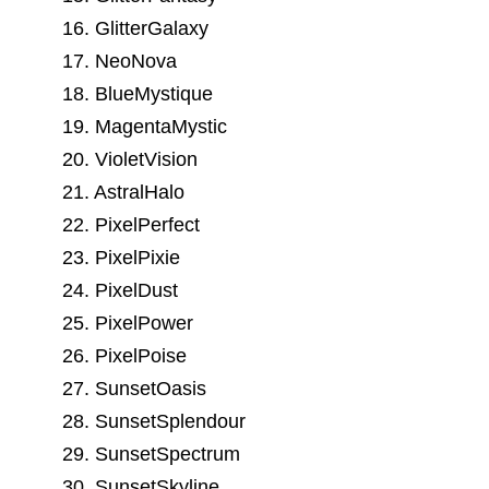
16. GlitterGalaxy
17. NeoNova
18. BlueMystique
19. MagentaMystic
20. VioletVision
21. AstralHalo
22. PixelPerfect
23. PixelPixie
24. PixelDust
25. PixelPower
26. PixelPoise
27. SunsetOasis
28. SunsetSplendour
29. SunsetSpectrum
30. SunsetSkyline