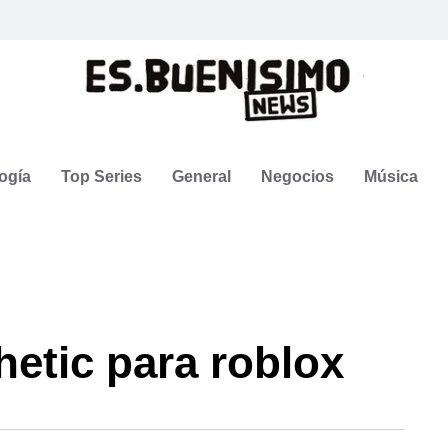
ogía
Top Series
General
Negocios
Música
etic para roblox